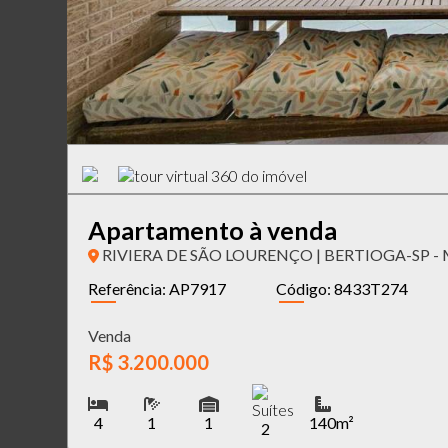
Apartamento à venda
RIVIERA DE SÃO LOURENÇO | BERTIOGA-SP - 
Referência: AP7917
Código: 8433T274
Venda
R$ 3.200.000
4
1
1
140m²
2