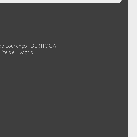
ão Lourenço - BERTIOGA
te s e 1 vaga s .