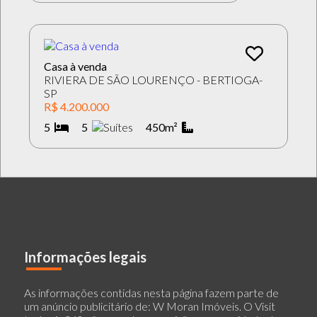
Casa à venda
RIVIERA DE SÃO LOURENÇO - BERTIOGA-
SP
R$ 4.200.000
5
5
450m²
Informações legais
As informações contidas nesta página fazem parte de
um anúncio publicitário de: W Moran Imóveis. O Visit