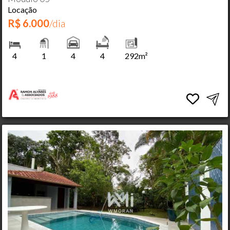
Locação
R$ 6.000
/dia
4
1
4
4
292m²